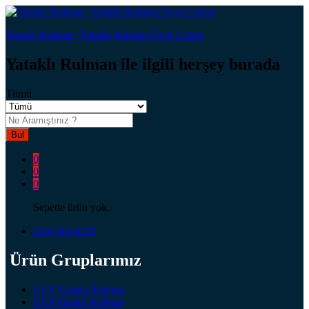
Yataklı Rulman | Yataklı Rulman Fiyat Listesi
Yataklı Rulman ile ilgili herşey burada
Tümü
Bul
0
0
0
Sepette ürün yok.
Giriş
Kayıt Ol
Ürün Gruplarımız
UCF Yataklı Rulman
UCP Yataklı Rulman