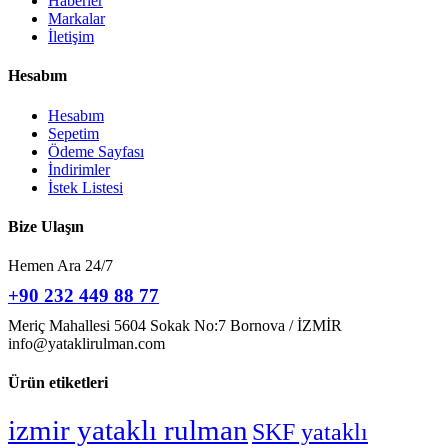
Haberler
Markalar
İletişim
Hesabım
Hesabım
Sepetim
Ödeme Sayfası
İndirimler
İstek Listesi
Bize Ulaşın
Hemen Ara 24/7
+90 232 449 88 77
Meriç Mahallesi 5604 Sokak No:7 Bornova / İZMİR
info@yataklirulman.com
Ürün etiketleri
izmir yataklı rulman
SKF yataklı