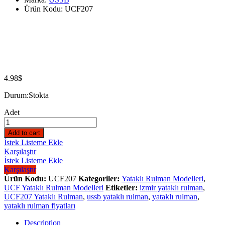
Ürün Kodu:
UCF207
4.98
$
Durum:
Stokta
Adet
Add to cart
İstek Listeme Ekle
Karşılaştır
İstek Listeme Ekle
Karşılaştır
Ürün Kodu:
UCF207
Kategoriler:
Yataklı Rulman Modelleri
,
UCF Yataklı Rulman Modelleri
Etiketler:
izmir yataklı rulman
,
UCF207 Yataklı Rulman
,
ussb yataklı rulman
,
yataklı rulman
,
yataklı rulman fiyatları
Description