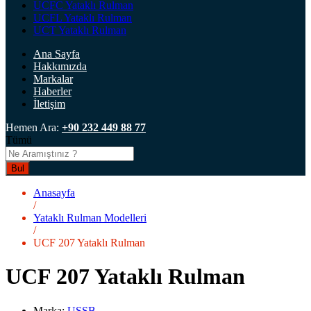
UCFC Yataklı Rulman
UCFL Yataklı Rulman
UCT Yataklı Rulman
Ana Sayfa
Hakkımızda
Markalar
Haberler
İletişim
Hemen Ara:
+90 232 449 88 77
Tümü
Bul
Anasayfa
/
Yataklı Rulman Modelleri
/
UCF 207 Yataklı Rulman
UCF 207 Yataklı Rulman
Marka:
USSB