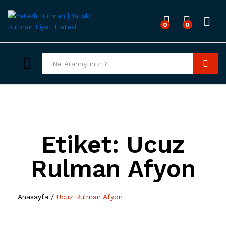
0
0
Giriş
Tümü
Bul
Etiket:
Ucuz
Rulman Afyon
Anasayfa
/
Ucuz Rulman Afyon