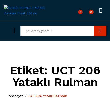
0
0
Giriş
Tümü
Bul
Etiket:
UCT 206
Yataklı Rulman
Anasayfa
/
UCT 206 Yataklı Rulman