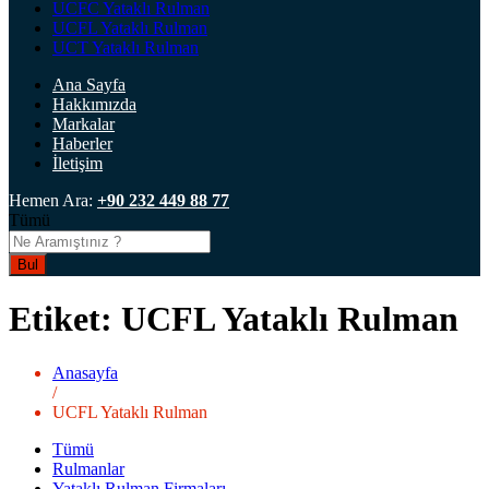
UCFC Yataklı Rulman
UCFL Yataklı Rulman
UCT Yataklı Rulman
Ana Sayfa
Hakkımızda
Markalar
Haberler
İletişim
Hemen Ara:
+90 232 449 88 77
Tümü
Bul
Etiket:
UCFL Yataklı Rulman
Anasayfa
/
UCFL Yataklı Rulman
Tümü
Rulmanlar
Yataklı Rulman Firmaları