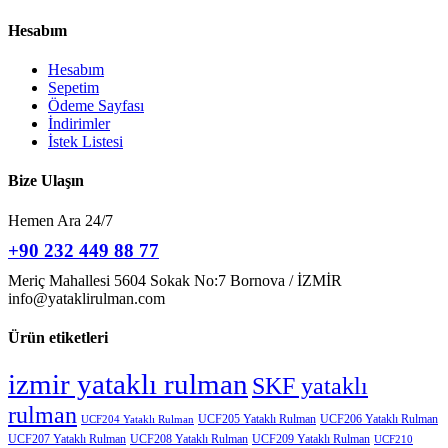
Hesabım
Hesabım
Sepetim
Ödeme Sayfası
İndirimler
İstek Listesi
Bize Ulaşın
Hemen Ara 24/7
+90 232 449 88 77
Meriç Mahallesi 5604 Sokak No:7 Bornova / İZMİR
info@yataklirulman.com
Ürün etiketleri
izmir yataklı rulman
SKF yataklı
rulman
UCF205 Yataklı Rulman
UCF206 Yataklı Rulman
UCF204 Yataklı Rulman
UCF207 Yataklı Rulman
UCF208 Yataklı Rulman
UCF209 Yataklı Rulman
UCF210