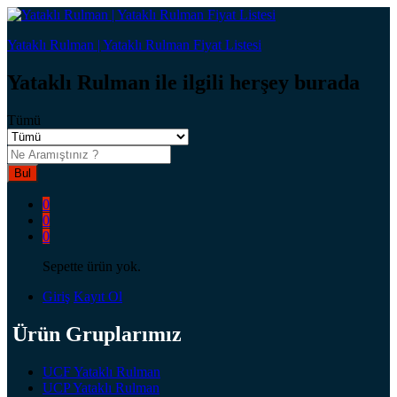
Yataklı Rulman | Yataklı Rulman Fiyat Listesi
Yataklı Rulman ile ilgili herşey burada
Tümü
Bul
0
0
0
Sepette ürün yok.
Giriş
Kayıt Ol
Ürün Gruplarımız
UCF Yataklı Rulman
UCP Yataklı Rulman