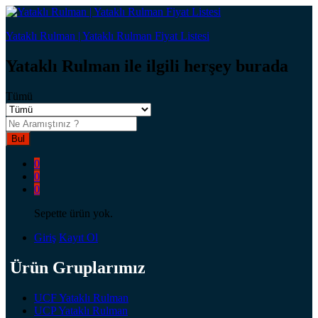
Yataklı Rulman | Yataklı Rulman Fiyat Listesi
Yataklı Rulman ile ilgili herşey burada
Tümü
Bul
0
0
0
Sepette ürün yok.
Giriş
Kayıt Ol
Ürün Gruplarımız
UCF Yataklı Rulman
UCP Yataklı Rulman