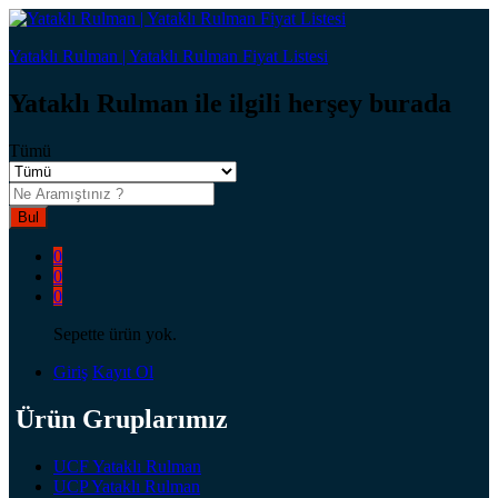
Yataklı Rulman | Yataklı Rulman Fiyat Listesi
Yataklı Rulman ile ilgili herşey burada
Tümü
Bul
0
0
0
Sepette ürün yok.
Giriş
Kayıt Ol
Ürün Gruplarımız
UCF Yataklı Rulman
UCP Yataklı Rulman