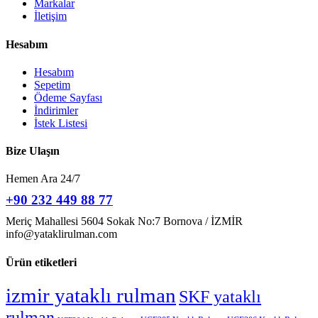
Markalar
İletişim
Hesabım
Hesabım
Sepetim
Ödeme Sayfası
İndirimler
İstek Listesi
Bize Ulaşın
Hemen Ara 24/7
+90 232 449 88 77
Meriç Mahallesi 5604 Sokak No:7 Bornova / İZMİR
info@yataklirulman.com
Ürün etiketleri
izmir yataklı rulman
SKF yataklı
rulman