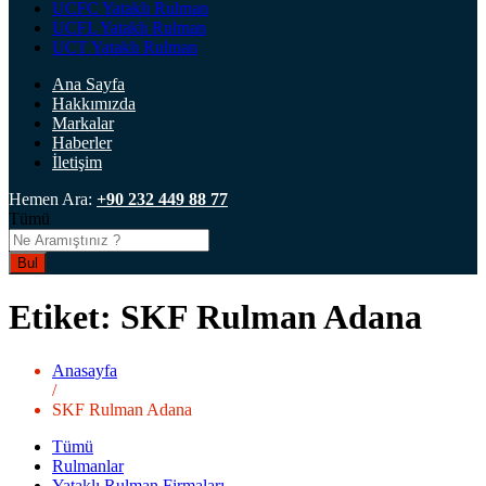
UCFC Yataklı Rulman
UCFL Yataklı Rulman
UCT Yataklı Rulman
Ana Sayfa
Hakkımızda
Markalar
Haberler
İletişim
Hemen Ara:
+90 232 449 88 77
Tümü
Bul
Etiket:
SKF Rulman Adana
Anasayfa
/
SKF Rulman Adana
Tümü
Rulmanlar
Yataklı Rulman Firmaları